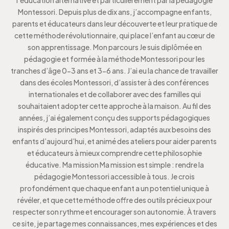
Montessori. Depuis plus de dix ans, j’accompagne enfants,
parents et éducateurs dans leur découverte et leur pratique de
cette méthode révolutionnaire, qui place l’enfant au cœur de
son apprentissage. Mon parcours Je suis diplômée en
pédagogie et formée à la méthode Montessori pour les
tranches d’âge 0-3 ans et 3-6 ans. J’ai eu la chance de travailler
dans des écoles Montessori, d’assister à des conférences
internationales et de collaborer avec des familles qui
souhaitaient adopter cette approche à la maison. Au fil des
années, j’ai également conçu des supports pédagogiques
inspirés des principes Montessori, adaptés aux besoins des
enfants d’aujourd’hui, et animé des ateliers pour aider parents
et éducateurs à mieux comprendre cette philosophie
éducative. Ma mission Ma mission est simple : rendre la
pédagogie Montessori accessible à tous. Je crois
profondément que chaque enfant a un potentiel unique à
révéler, et que cette méthode offre des outils précieux pour
respecter son rythme et encourager son autonomie. À travers
ce site, je partage mes connaissances, mes expériences et des