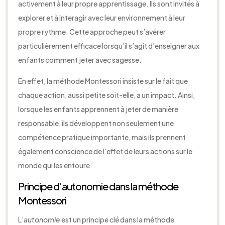
activement à leur propre apprentissage. Ils sont invités à
explorer et à interagir avec leur environnement à leur
propre rythme. Cette approche peut s’avérer
particulièrement efficace lorsqu’il s’agit d’enseigner aux
enfants comment jeter avec sagesse.
En effet, la méthode Montessori insiste sur le fait que
chaque action, aussi petite soit-elle, a un impact. Ainsi,
lorsque les enfants apprennent à jeter de manière
responsable, ils développent non seulement une
compétence pratique importante, mais ils prennent
également conscience de l’effet de leurs actions sur le
monde qui les entoure.
Principe d’autonomie dans la méthode
Montessori
L’
autonomie
est un principe clé dans la méthode