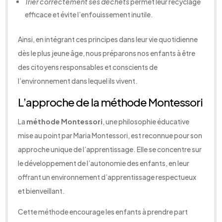
Trier correctement ses déchets
permet leur recyclage
efficace et évite l’enfouissement inutile.
Ainsi, en intégrant ces principes dans leur vie quotidienne
dès le plus jeune âge, nous préparons nos enfants à être
des citoyens responsables et conscients de
l’environnement dans lequel ils vivent.
L’approche de la méthode Montessori
La
méthode Montessori
, une philosophie éducative
mise au point par Maria Montessori, est reconnue pour son
approche unique de l’apprentissage. Elle se concentre sur
le développement de l’autonomie des enfants, en leur
offrant un environnement d’apprentissage respectueux
et bienveillant.
Cette méthode encourage les enfants à prendre part