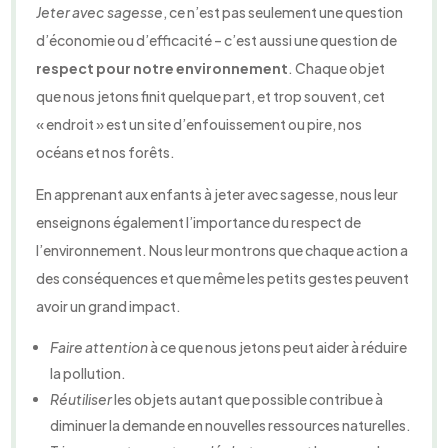
Jeter avec sagesse
, ce n’est pas seulement une question
d’économie ou d’efficacité – c’est aussi une question de
respect pour notre environnement
. Chaque objet
que nous jetons finit quelque part, et trop souvent, cet
« endroit » est un site d’enfouissement ou pire, nos
océans et nos forêts.
En apprenant aux enfants à jeter avec sagesse, nous leur
enseignons également l’importance du respect de
l’environnement. Nous leur montrons que chaque action a
des conséquences et que même les petits gestes peuvent
avoir un grand impact.
Faire attention
à ce que nous jetons peut aider à réduire
la pollution.
Réutiliser
les objets autant que possible contribue à
diminuer la demande en nouvelles ressources naturelles.