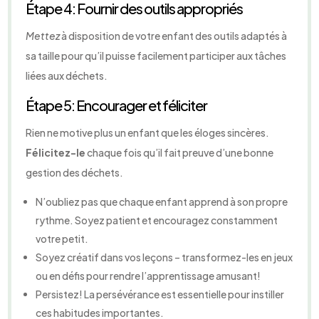
Étape 4: Fournir des outils appropriés
Mettez
à disposition de votre enfant des outils adaptés à
sa taille pour qu’il puisse facilement participer aux tâches
liées aux déchets.
Étape 5: Encourager et féliciter
Rien ne motive plus un enfant que les éloges sincères.
Félicitez-le
chaque fois qu’il fait preuve d’une bonne
gestion des déchets.
N’oubliez pas que chaque enfant apprend à son propre
rythme. Soyez patient et encouragez constamment
votre petit.
Soyez créatif dans vos leçons – transformez-les en jeux
ou en défis pour rendre l’apprentissage amusant!
Persistez! La persévérance est essentielle pour instiller
ces habitudes importantes.