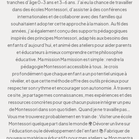
tranches d’âge 0-3 ans et 3-6 ans. J’ai eu la chance de travailler
dans des écoles Montessori, d’assister à des conférences
internationales et de collaborer avec des familles qui
souhaitaient adopter cette approche à la maison. Au fil des
années, j’ai également conçu des supports pédagogiques
inspirés des principes Montessori, adaptés aux besoins des
enfants d’aujourd’hui, et animé des ateliers pour aider parents
et éducateurs à mieux comprendre cette philosophie
éducative. Ma mission Ma mission est simple : rendre la
pédagogie Montessori accessible à tous. Je crois
profondément que chaque enfant a un potentiel unique à
révéler, et que cette méthode offre des outils précieux pour
respecter son rythme et encourager son autonomie. À travers
ce site, je partage mes connaissances, mes expériences et des
ressources concrètes pour que chacun puisse intégrer un peu
de Montessori dans son quotidien. Quand je ne travaille pas…
Vous me trouverez probablement en train de : Visiter une école
Montessori quelque part dans le monde 🌍 Dévorer un livre sur
l’éducation ou le développement de l’enfant 📚 Fabriquer de
nouveaux matériaux éducatifs pour mes ateliers ✂️ Mon mantra