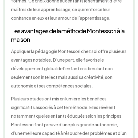
formes. Ce choix donne aux enfants le sentiment d’être
maîtres de leur apprentissage, ce qui renforce leur
confiance en eux et leur amour de l’apprentissage.
Les avantages de la méthode Montessori à la
maison
Appliquer la pédagogie Montessori chez soi offre plusieurs
avantages notables. D’une part, elle favorise le
développement global de l’enfant en stimulant non
seulement son intellect mais aussi sa créativité, son
autonomie et ses compétences sociales.
Plusieurs études ont mis en lumière les bénéfices
significatifs associés à cette méthode. Elles révèlent
notamment que les enfants éduqués selon les principes
Montessori font preuve d’une plus grande autonomie,
d’une meilleure capacité à résoudre des problèmes et d’un