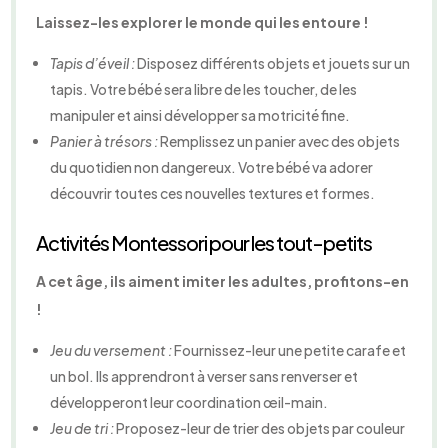
Laissez-les explorer le monde qui les entoure !
Tapis d’éveil :
Disposez différents objets et jouets sur un
tapis. Votre bébé sera libre de les toucher, de les
manipuler et ainsi développer sa motricité fine.
Panier à trésors :
Remplissez un panier avec des objets
du quotidien non dangereux. Votre bébé va adorer
découvrir toutes ces nouvelles textures et formes.
Activités Montessori pour les tout-petits
A cet âge, ils aiment imiter les adultes, profitons-en
!
Jeu du versement :
Fournissez-leur une petite carafe et
un bol. Ils apprendront à verser sans renverser et
développeront leur coordination œil-main.
Jeu de tri :
Proposez-leur de trier des objets par couleur