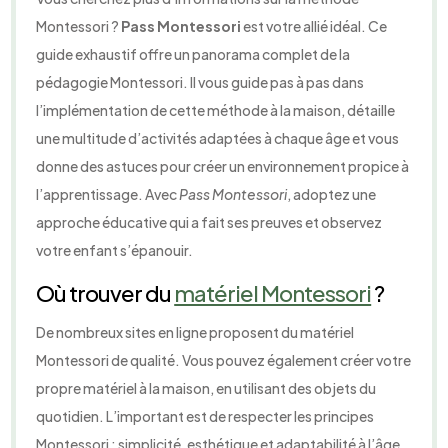
Montessori ?
Pass Montessori
est votre allié idéal. Ce
guide exhaustif offre un panorama complet de la
pédagogie Montessori. Il vous guide pas à pas dans
l’implémentation de cette méthode à la maison, détaille
une multitude d’activités adaptées à chaque âge et vous
donne des astuces pour créer un environnement propice à
l’apprentissage. Avec
Pass Montessori
, adoptez une
approche éducative qui a fait ses preuves et observez
votre enfant s’épanouir.
Où trouver du
matériel Montessori
?
De nombreux sites en ligne proposent du matériel
Montessori de qualité. Vous pouvez également créer votre
propre matériel à la maison, en utilisant des objets du
quotidien. L’important est de respecter les principes
Montessori : simplicité, esthétique et adaptabilité à l’âge