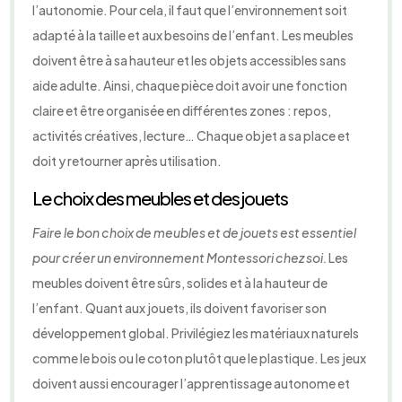
l’autonomie. Pour cela, il faut que l’environnement soit
adapté à la taille et aux besoins de l’enfant. Les meubles
doivent être à sa hauteur et les objets accessibles sans
aide adulte. Ainsi, chaque pièce doit avoir une fonction
claire et être organisée en différentes zones : repos,
activités créatives, lecture… Chaque objet a sa place et
doit y retourner après utilisation.
Le choix des meubles et des jouets
Faire le bon choix de meubles et de jouets est essentiel
pour créer un environnement Montessori chez soi.
Les
meubles doivent être sûrs, solides et à la hauteur de
l’enfant. Quant aux jouets, ils doivent favoriser son
développement global. Privilégiez les matériaux naturels
comme le bois ou le coton plutôt que le plastique. Les jeux
doivent aussi encourager l’apprentissage autonome et