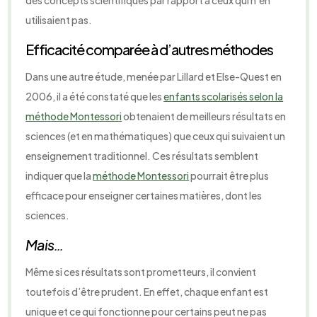
des concepts scientifiques par rapport à ceux qui n’en
utilisaient pas.
Efficacité comparée à d’autres méthodes
Dans une autre étude, menée par Lillard et Else-Quest en
2006, il a été constaté que les
enfants scolarisés selon la
méthode Montessori
obtenaient de meilleurs résultats en
sciences (et en mathématiques) que ceux qui suivaient un
enseignement traditionnel. Ces résultats semblent
indiquer que la
méthode Montessori
pourrait être plus
efficace pour enseigner certaines matières, dont les
sciences.
Mais…
Même si ces résultats sont prometteurs, il convient
toutefois d’être prudent. En effet, chaque enfant est
unique et ce qui fonctionne pour certains peut ne pas