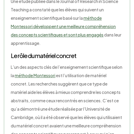
Une étude publiée dans le Journal of Research in Science
Teaching a constaté que les élèves qui suivent un
enseignement scientifique basé sur la
méthode
Montessori développent une meilleure compréhension
des concepts scientifiques et sont plus engagés
dans leur
apprentissage.
Le rôle du matériel concret
L’un des aspects clés de l’enseignement scientifique selon
la
méthode Montessori
est l’utilisation de matériel
concret. Les recherches suggèrent que ce type de
matériel aide les élèves à mieux comprendre les concepts
abstraits, comme ceux rencontrés en sciences. C’est ce
qu’a démontré une étude réalisée par l’Université de
Cambridge, où il a été observé que les élèves qui utilisaient
du matériel concret avaient une meilleure compréhension