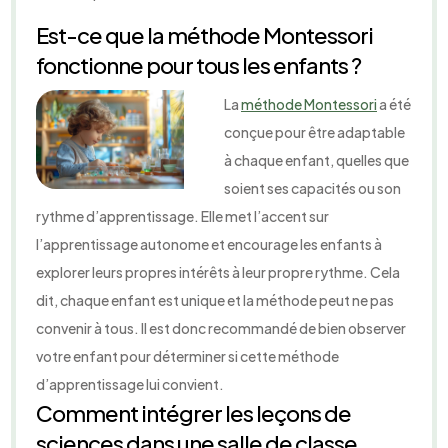
Est-ce que la méthode Montessori
fonctionne pour tous les enfants ?
La
méthode Montessori
a été
conçue pour être adaptable
à chaque enfant, quelles que
soient ses capacités ou son
rythme d’apprentissage. Elle met l’accent sur
l’apprentissage autonome et encourage les enfants à
explorer leurs propres intérêts à leur propre rythme. Cela
dit, chaque enfant est unique et la méthode peut ne pas
convenir à tous. Il est donc recommandé de bien observer
votre enfant pour déterminer si cette méthode
d’apprentissage lui convient.
Comment intégrer les leçons de
sciences dans une salle de classe