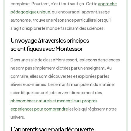
complexe. Pourtant, c’est tout sauf ça. Cette
approche
pédagogique unique
, qui encourage l’
apprentissage
autonome
, trouve une résonance particulière lorsqu’il
s’agit d’explorer le monde fascinant des sciences.
Un voyage à travers les principes
scientifiques avec Montessori
Dans une salle de classe Montessori, les leçons de sciences
ne sont pas simplement dictées par un enseignant. Au
contraire, elles sont découvertes et explorées par les
élèves eux-mêmes. Les enfants manipulent du matériel
scientifique concret, observent directement des
phénomènes naturels et mènent leurs propres
expériences pour comprendre
les lois qui régissent notre
univers.
L’apprentissage par la découverte