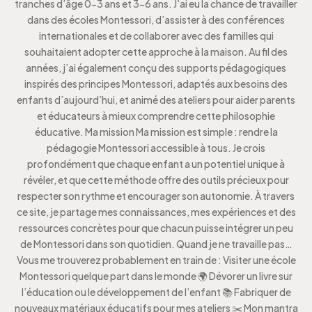
tranches d’âge 0-3 ans et 3-6 ans. J’ai eu la chance de travailler
dans des écoles Montessori, d’assister à des conférences
internationales et de collaborer avec des familles qui
souhaitaient adopter cette approche à la maison. Au fil des
années, j’ai également conçu des supports pédagogiques
inspirés des principes Montessori, adaptés aux besoins des
enfants d’aujourd’hui, et animé des ateliers pour aider parents
et éducateurs à mieux comprendre cette philosophie
éducative. Ma mission Ma mission est simple : rendre la
pédagogie Montessori accessible à tous. Je crois
profondément que chaque enfant a un potentiel unique à
révéler, et que cette méthode offre des outils précieux pour
respecter son rythme et encourager son autonomie. À travers
ce site, je partage mes connaissances, mes expériences et des
ressources concrètes pour que chacun puisse intégrer un peu
de Montessori dans son quotidien. Quand je ne travaille pas…
Vous me trouverez probablement en train de : Visiter une école
Montessori quelque part dans le monde 🌍 Dévorer un livre sur
l’éducation ou le développement de l’enfant 📚 Fabriquer de
nouveaux matériaux éducatifs pour mes ateliers ✂️ Mon mantra