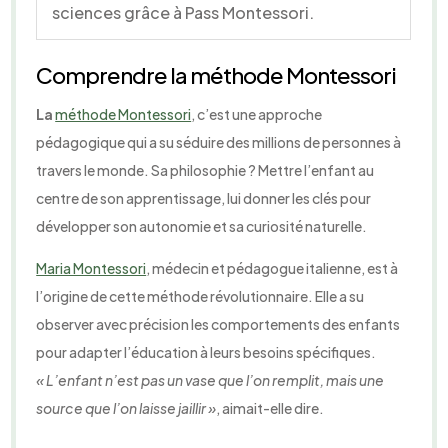
sciences grâce à Pass Montessori.
Comprendre la méthode Montessori
La
méthode Montessori
, c’est une approche
pédagogique qui a su séduire des millions de personnes à
travers le monde. Sa philosophie ? Mettre l’enfant au
centre de son apprentissage, lui donner les clés pour
développer son autonomie et sa curiosité naturelle.
Maria Montessori
, médecin et pédagogue italienne, est à
l’origine de cette méthode révolutionnaire. Elle a su
observer avec précision les comportements des enfants
pour adapter l’éducation à leurs besoins spécifiques.
« L’enfant n’est pas un vase que l’on remplit, mais une
source que l’on laisse jaillir »
, aimait-elle dire.