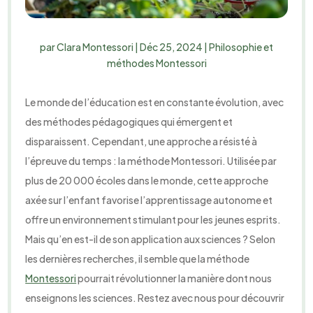
par
Clara Montessori
|
Déc 25, 2024
|
Philosophie et
méthodes Montessori
Le monde de l’éducation est en constante évolution, avec
des méthodes pédagogiques qui émergent et
disparaissent. Cependant, une approche a résisté à
l’épreuve du temps : la méthode Montessori. Utilisée par
plus de 20 000 écoles dans le monde, cette approche
axée sur l’enfant favorise l’apprentissage autonome et
offre un environnement stimulant pour les jeunes esprits.
Mais qu’en est-il de son application aux sciences ? Selon
les dernières recherches, il semble que la méthode
Montessori
pourrait révolutionner la manière dont nous
enseignons les sciences. Restez avec nous pour découvrir