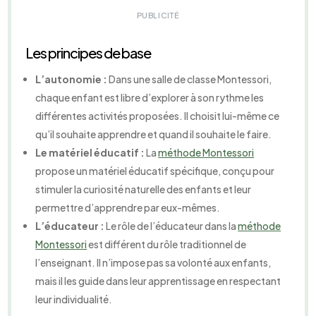
PUBLICITÉ
Les principes de base
L’autonomie :
Dans une salle de classe Montessori,
chaque enfant est libre d’explorer à son rythme les
différentes activités proposées. Il choisit lui-même ce
qu’il souhaite apprendre et quand il souhaite le faire.
Le matériel éducatif :
La
méthode Montessori
propose un matériel éducatif spécifique, conçu pour
stimuler la curiosité naturelle des enfants et leur
permettre d’apprendre par eux-mêmes.
L’éducateur :
Le rôle de l’éducateur dans la
méthode
Montessori
est différent du rôle traditionnel de
l’enseignant. Il n’impose pas sa volonté aux enfants,
mais il les guide dans leur apprentissage en respectant
leur individualité.