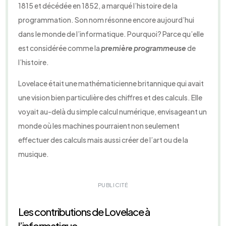
1815 et décédée en 1852, a marqué l’histoire de la
programmation. Son nom résonne encore aujourd’hui
dans le monde de l’informatique. Pourquoi? Parce qu’elle
est considérée comme la
première programmeuse
de
l’histoire.
Lovelace était une mathématicienne britannique qui avait
une vision bien particulière des chiffres et des calculs. Elle
voyait au-delà du simple calcul numérique, envisageant un
monde où les machines pourraient non seulement
effectuer des calculs mais aussi créer de l’art ou de la
musique.
PUBLICITÉ
Les contributions de Lovelace à
l’informatique