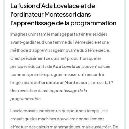
La fusion d’Ada Lovelace et de
l’ordinateur Montessori dans
l’apprentissage de la programmation
Imaginez un instant le mariage parfait entre les idées
avant-gardistes d’une femme du 19ème siècle et une
méthode d’apprentissage innovante du 21ème siècle.
C’est précisément ce qui s’est produit lorsque les
principes éducatifs de
Ada Lovelace
, souvent saluée
comme la première programmeuse, ont rencontré
l’ingéniosité de l’
ordinateur Montessori
. Le résultat ?
Une révolution dans l’
apprentissage de la
programmation
.
Lovelace avait une vision unique pour son temps : elle
croyait que les machines pouvaient non seulement
effectuer des calculs mathématiques, mais aussi créer. De