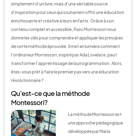
simplement d’un livre, mais d’une véritable source
d’inspiration pour ceux qui souhaitent offrir une éducation
enrichissante et créative à leurs enfants. Grâce à son
contenu complet et accessible,
Pass Montessori
vous
donne les clés pour comprendre et appliquer les principes
de cette méthode éprouvée. Il met en lumière comment
l’ordinateur Montessori, inspiré par Ada Lovelace, peut
transformer l’apprentissage de la programmation. Alors,
êtes-vous prêt à faire le premier pas vers une éducation
révolutionnaire ?
Qu’est-ce que la méthode
Montessori?
La méthode Montessori est
une approche pédagogique
développée par Maria