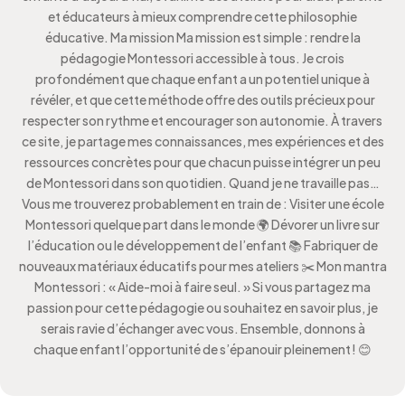
et éducateurs à mieux comprendre cette philosophie
éducative. Ma mission Ma mission est simple : rendre la
pédagogie Montessori accessible à tous. Je crois
profondément que chaque enfant a un potentiel unique à
révéler, et que cette méthode offre des outils précieux pour
respecter son rythme et encourager son autonomie. À travers
ce site, je partage mes connaissances, mes expériences et des
ressources concrètes pour que chacun puisse intégrer un peu
de Montessori dans son quotidien. Quand je ne travaille pas…
Vous me trouverez probablement en train de : Visiter une école
Montessori quelque part dans le monde 🌍 Dévorer un livre sur
l’éducation ou le développement de l’enfant 📚 Fabriquer de
nouveaux matériaux éducatifs pour mes ateliers ✂️ Mon mantra
Montessori : « Aide-moi à faire seul. » Si vous partagez ma
passion pour cette pédagogie ou souhaitez en savoir plus, je
serais ravie d’échanger avec vous. Ensemble, donnons à
chaque enfant l’opportunité de s’épanouir pleinement ! 😊