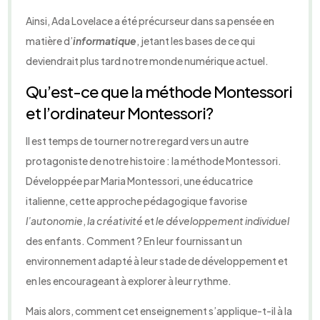
Ainsi, Ada Lovelace a été précurseur dans sa pensée en
matière d’
informatique
, jetant les bases de ce qui
deviendrait plus tard notre monde numérique actuel.
Qu’est-ce que la méthode Montessori
et l’ordinateur Montessori?
Il est temps de tourner notre regard vers un autre
protagoniste de notre histoire : la méthode Montessori.
Développée par Maria Montessori, une éducatrice
italienne, cette approche pédagogique favorise
l’autonomie
,
la créativité
et
le développement individuel
des enfants. Comment ? En leur fournissant un
environnement adapté à leur stade de développement et
en les encourageant à explorer à leur rythme.
Mais alors, comment cet enseignement s’applique-t-il à la