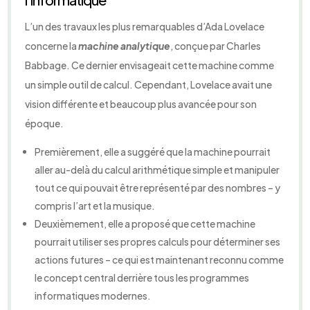
L’un des travaux les plus remarquables d’Ada Lovelace
concerne la
machine analytique
, conçue par Charles
Babbage. Ce dernier envisageait cette machine comme
un simple outil de calcul. Cependant, Lovelace avait une
vision différente et beaucoup plus avancée pour son
époque.
Premièrement, elle a suggéré que la machine pourrait
aller au-delà du calcul arithmétique simple et manipuler
tout ce qui pouvait être représenté par des nombres – y
compris l’art et la musique.
Deuxièmement, elle a proposé que cette machine
pourrait utiliser ses propres calculs pour déterminer ses
actions futures – ce qui est maintenant reconnu comme
le concept central derrière tous les programmes
informatiques modernes.